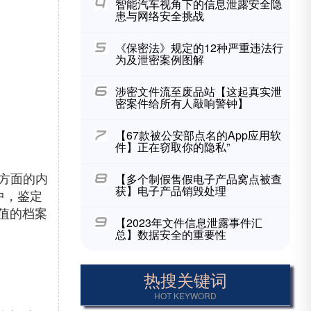
智能汽车视角下的信息泄露安全隐
患与网络安全挑战
《保密法》规定的12种严重违法行
为及泄密案例图解
涉密文件流至废品站【这起真实泄
密案件给所有人敲响警钟】
【67款被公安部点名的App应用软
件】正在窃取你的隐私”
个方面的内
【多个制假售假电子产品窝点被查
获】电子产品销毁处理
中，鉴定
值的
档案
【2023年文件信息泄露事件汇
总】数据安全的重要性
热搜关键词
HOT KEYWORD