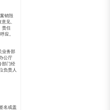
档案销毁
查意见、
、责任
相呼应。
关业务部
办公厅
务部门经
位负责人
签名或盖