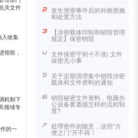
机关文件
发生泄密事件后的补救措施
和处置方法
【涉密载体印制和销毁管理
纳入收集
规定】保密销毁
进馆前，
文件保密守则十不准| 文件
保密无小事
关于定期清理集中销毁涉密
载体和文件资料的通知
销毁秘密文件资料，电脑办
调机制下
公设备要遵循怎样的流程制
关领域专
度?
处理密件勿随意，这些“方
工作的一
便之门”开不得！