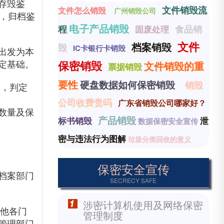
存毁鉴
文件销毁流
文件怎么销毁
广州销毁公司
，归档鉴
电子产品销毁
程
食品销
固废处理
文件
档案销毁
毁
IC卡银行卡销毁
出发为本
定基础。
保密销毁
文件销毁的重
票据销毁
要性
硬盘数据如何保密销毁
销毁
别，判定
公司收费贵吗
广东省销毁公司哪家好？
数量及保
产品销毁
标书销毁
泄
数据保密安全宣传
密与违法行为图解
垃圾分类回收的意义
保密安全宣传
档案部门
SECRECY SAFE
涉密计算机使用及网络保密
其他各门
管理制度
管理部门