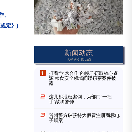
作。
规定》)
新闻动态
TOP ARTICLES
打着“学术合作”的幌子窃取核心资
源 粮食安全领域间谍窃密案件披
露
这几起泄密案例，为部门“一把
手”敲响警钟
贺州警方破获特大假冒注册商标电
子烟案